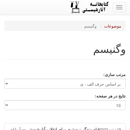
Toggle
navigation
موضوعات
وگنیسم
وگنیسم
مرتب سازی:
نتایج در هر صفحه:
قیام زندگی: بستری برای انقلاب آنارشیستی
— آریانام
19 ژوئیه 2023