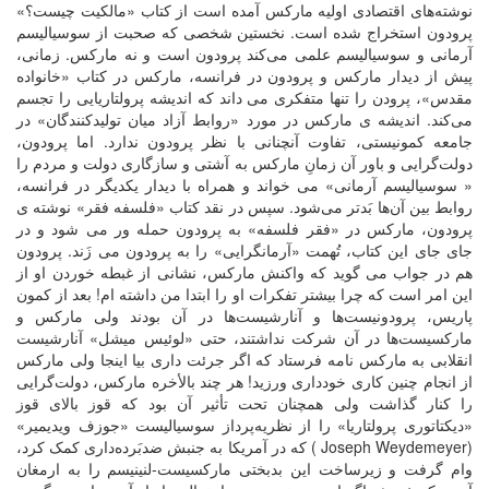
نوشته‌های اقتصادی اولیه مارکس آمده است از کتاب «مالکیت چیست؟»
پرودون استخراج شده است. نخستین شخصی که صحبت از سوسیالیسم
آرمانی و سوسیالیسم علمی می‌کند پرودون است و نه مارکس. زمانی،
پیش از دیدار مارکس و پرودون در فرانسه، مارکس در کتاب «خانواده
مقدس»، پرودن را تنها متفکری می داند که اندیشه پرولتاریایی را تجسم
می‌کند. اندیشه ی مارکس در مورد «روابط آزاد میان تولید‌کنندگان» در
جامعه کمونیستی، تفاوت آنچنانی با نظر پرودون ندارد. اما پرودون،
دولت‌گرایی و باور آن زمانِ مارکس به آشتی و سازگاری دولت و مردم را
« سوسیالیسم آرمانی» می خواند و همراه با دیدار یکدیگر در فرانسه،
روابط بین آن‌ها بَدتر می‌شود. سپس در نقد کتاب «فلسفه فقر» نوشته ی
پرودون، مارکس در «فقر فلسفه» به پرودون حمله ور می شود و در
جای جای این کتاب، تُهمت «آرمانگرایی» را به پرودون می زَند. پرودون
هم در جواب می گوید که واکنش مارکس، نشانی از غبطه خوردن او از
این امر است که چرا بیشتر تفکرات او را ابتدا من داشته ام! بعد از کمون
پاریس، پرودونیست‌ها و آنارشیست‌ها در آن بودند ولی مارکس و
مارکسیست‌ها در آن شرکت نداشتند، حتی «لوئیس میشل» آنارشیست
انقلابی به مارکس نامه فرستاد که اگر جرئت داری بیا اینجا ولی مارکس
از انجام چنین کاری خودداری ورزید! هر چند بالأخره مارکس، دولت‌گرایی
را کنار گذاشت ولی همچنان تحت تأثیر آن بود که قوز بالای قوز
«دیکتاتوری پرولتاریا» را از نظریه‌پرداز سوسیالیست «جوزف ویدیمیر»
(Joseph Weydemeyer ) که در آمریکا به جنبش ضدبَرده‌داری کمک کرد،
وام گرفت و زیرساخت این بدبختی مارکسیست‌-لنینیسم را به ارمغان