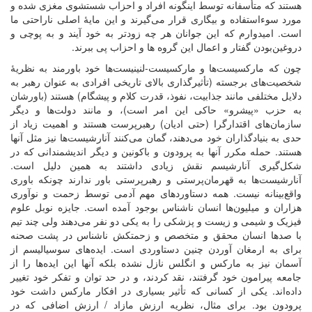
هستند که متأسفانه توسط اینگونه افراد و احزاب شستشوی مغزی شده و
مورد سوءاستفاده و بیگاری قرار می‌گیرند و این مایۀ اصلی ناراحتی ما
است. امیدوارم که این جوانان هر چه زودتر به خود آیند و به پوچی و
دروغین‌بودن گفتار و اعمال این گروه ها و احزاب پی ببرند.
چون که مارکسیست‌ها و مارکسیست-لنینیست‌ها خود باورمند به نظریۀ
شخصیت‌های برجسته (تأثیرگذاری بالای تاریخی افرادی به عنوان رهبر به
دلایل مختلفی مانند جذابیت، نفوذ، قدرت کلام و پیشگام) هستند (باورشان
به حزب «پیشرو»‌ حاکی این امر است)، و مانند دولت‌ها و دیگر
سازمان‌های اقتدارگرا (حتی ادیان) رهبرپرست هستند و اهمیت زیاد از
حدی به بنیادگذاران خود می‌دهند، گمان می‌کنند آنارشیست‌ها نیز مثل آنها
هستند. حمله مکرر آنها به پرودون و باکونین و دیگر اندیشمندانی که در
شکل‌گیری آنارشیسم نقش زیادی داشتند به همین دلیل است.
آنارشیست‌ها به قهرمان‌پرستی و رهبرپرستی باور ندارند چونکه باوری
واقع‌بینانه نیست. همه دستاوردهای مهم آدمی توسط زحمت و نوآوری
هزاران و میلیون‌ها انسان ناشناس بوجود آمده است. جایزه نوبل علوم
فیزیک و شیمی و زیست و پزشکی را به یکی دو نفر می‌دهند ولی چند تیم
با صدها انسان محقق و متخصص و زحمتکش ناشناس در پشت صحنه
برای به ارمغان‌ آوردن چنین دستاوردی است. ایده‌های سوسیالیسم از
آسمان نیز به مارکس و انگلس نازل نشده بلکه آنها این ایده‌ها را از
جامعه پیرامون خود گرفتند، نقد کردند، و در حد توان و تفکر خود تغییر
داده‌اند. یکی از کسانی که تأثیر بسیاری در افکار مارکس داشت خود
پرودون بود. برای مثال، نظریه ارزش مازاد / ارزش اضافی که در