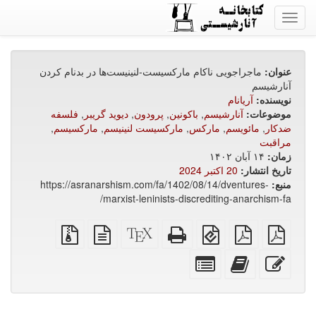
Toggle
navigation
عنوان:
ماجراجویی ناکام مارکسیست-لنینیست‌ها در بدنام کردن
آنارشیسم
نویسنده:
آریانام
موضوعات:
آنارشیسم
,
باکونین
,
پرودون
,
دیوید گریبر
,
فلسفه
ضدکار
,
مائویسم
,
مارکس
,
مارکسیست لنینیسم
,
مارکسیسم
,
مراقبت
زمان:
۱۴ آبان ۱۴۰۲
تاریخ انتشار:
20 اکتبر 2024
منبع:
https://asranarshism.com/fa/1402/08/14/dventures-
marxist-leninists-discrediting-anarchism-fa/
فایل
تغییر
فرمت
فایل
XeLaTeX
منبع
فایل‌های
PDF
دادن
EPUB
HTML
source
متن
منبع
ساده
A4
(برای
مستقل(مختص
ساده
همراه
ویرایش
افزودن
انتخاب
به
موبایل)
چاپ
با
متن
این
بخش‌های
PDF
کردن)
پیوست‌ها
متن
جداگانه
به
برای
کتاب‌ساز
کتاب‌ساز