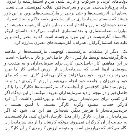
دولت‌های غربی و سرکوب و غارت شدن مردم استثمارشده را نیرویی
برای پرولتاریایی‌شدن مردم و سرعت‌یافتن انقلاب کمونیستی می‌دانست.
به‌جای‌ آن، آنارشیست‌ها و حتی برخی از مارکسیست‌های نوین بر این باور
هستند که سیستم سرمایه‌داری بر اثر سلطه‌ی طبقه حاکم و ایجاد تغییرات
به نفع خودشان، به زور و اقتدار است. به این دلیل، آنارشیست همیشه در
مبارزات ضداستعماری و ضداستثماری فعالیت می‌کردند. داستان اریکو
مالاتستا» آنارشیست در این مورد برجسته است که به مصر رفت و بر
علیه ضد استثمارگرایان، همراه با آنارشیست‌های مصری مبارزه کرد.
یکی دیگر از مشکلات مارکسیسم، کج‌فهمی مارکسیست‌ها از مفاهیم
به‌کارگرفته‌شده توسط مارکس، «کار حاصل‌خیز و کار بی‌حاصل» است.
در این مفاهیم، کار حاصل‌خیز، کاری برای سرمایه‌داران و به منفعت و
سودمندی آن‌ها است که سرمایه‌داران از ارزش اضافی کار ما بهره
می‌برند و به ثروت خود می‌افزایند. و کار بی‌حاصل کاری است که برای
خود و عزیزان و جامعه خود انجام می‌دهیم و ارزش کاربُردی دارد و نه
ارزش مبادله‌ای. کج‌فهمی از آنجاست که مارکسیست‌ها «کارگر» را با کار
حاصل‌خیز و در نتیجه از دید سرمایه‌داران تعریف میکنند. از این دیدگاه اگر
کار کسی برای سرمایه‌دار ارزش مبادله و بهره‌کشی داشت، آن فرد
کارگر حساب میشود وگرنه کارگر نیستند، یا لُمپن هستند یا
خرده‌سرمایه‌دار یا هرچیز دیگر. نتیجه‌اش هم این می شود که اگر
سرمایه‌داران هزاران کارگر را از محل کارشان اخراج کنند، مارکسیست‌ها
به حمایت از آن کارگران نمی‌روند چونکه کارشان را از دید سرمایه‌داران
نگاه می‌کنند که بی‌ارزش است و متوجه ارزش‌ کاربردی کار آن کارگران