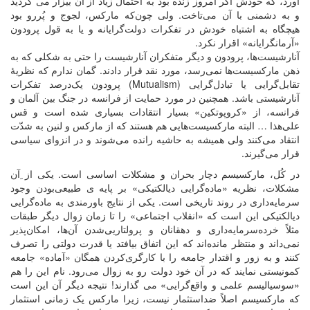
آورد، که خودش اگر امروز زنده بود به احتمال زیاد از آن بیزار ‌می‌ گردید
و به دشمنی با آن می‌تاخت. ولی چون‌که مارکس، لجوج و پُررو بود
هیچگاه به اشتباه خودش در تفکرات دولت‌گرایانه و یا به قول پرودون
«آرمانگرایانه» اقرار نکرد.
آنارشیست‌ها، پرودون و دیگر متفکران آنارشیست‌ را حتی به شکلی که به
ذهن مارکسیست‌ها نمی‌رسد، مورد نقد قرار دادند. گمان ندارم که نظریۀ
تقابل‌گرایی یا تبادل‌گرایی (Mutualism) پرودون یک‌درصد تفکرات
آنارشیستی باشد. همچنین در مورد حمایت از فرانسه در جنگ بین آلمان و
فرانسه، از «کروپوتکین» بسیار انتقادات بسیاری شده است و قس‌
علی‌هذا … البته مارکسیست‌هایی هم هستند که از مارکس و لنین به شدّت
انتقاد می‌کنند ولی همیشه به حاشیه رانده می‌شوند و در انزوای سیاسی
قرار می‌گیرند.
در کُل، مارکسیسم دچار بحران و مشکلات اساسی است. یکی از ِآن
مشکلات، نظریه «ماده‌گرایی دیالکتیکی» بر پایه ی طبیعی‌بودن وجود
سرمایه‌داری در روند تاریخی است. یکی از نتایج باورمندی به ماده‌گرایی
دیالکتیکی این است که «انقلاب اجتماعی» را تا زمان زوال دیگر طبقات
مثلاً خرده‌سرمایه‌داری و دهقانان و پرولتاریی‌شدن آن‌ها، امکان‌پذیر
نمی‌داند و منتظر مانده‌اند که این اتفاق بیافتد یا قدرت دولتی را تصرف
کنند و به زور و اقتدار جامعه را با کارگری‌کردن همگان «آماده» جامعه
کمونیستی نمایند که در آن خود دولت رو به زوال می‌رود. نام این را هم
«سوسیالیسم علمی و واقع‌گرایی» می گذارند! نتیجه دیگر آن این است
که مارکسیسم اصلاً ضداستثمار نیست، زیرا مارکس یک زمانی استثمار