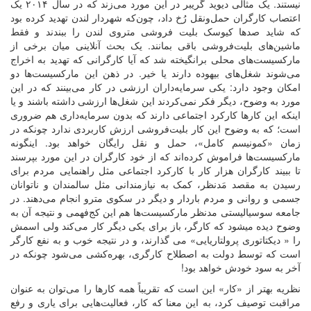
نیستند. یک مثالی دیوید گریبر در این مورد می‌زند که در سال ۲۰۱۴ یک
اعتصاب کارگران حمل‌ونقل رُخ داد، چون‌که شهردار لندن تهدید کرده بود
که شاید صدها کیوسک بلیت ‌فروشی متروی لندن را ببندند و فقط
ماشین‌های بلیت‌فروشی باقی بمانند. یک بحث آنلاینی میان برخی از
مارکسیست‌های محلی برانگیخته شد که آیا کارگرانی که تهدید به اخراج
می‌شوند شغل‌های بیهوده دارند یا خیر. در ذهن این مارکسیست‌ها دو
امکان وجود دارد: یکی سرمایه‌داران ارزشی در کار می‌بینند که در این
مورد به وضوح، دیگر فکر نمی‌کردند این شغل‌ها ارزشی داشته باشند و یا
اینکه این کارها کارکرد اجتماعی دارند که بدون سرمایه‌داری هم ضروری
است؛ که به وضوح این کار بلیت‌فروشی ارزش کاربردی ندارد چونکه در
زمان «کمونیسم کامل»، حمل و نقل رایگان خواهد بود. اینگونه
مارکسیست‌ها فراموش کرده‌اند که از خود کارگران در این مورد بپرسند
تا ببیند کارگران هزار کار با کارکرد اجتماعی مثل راهنمایی مردم برای
رسیدن به مقصد مَدنظر، کمک به نیازمندانی مثل سالمندان و ناتوانان
جسمی و روانی و مردم باردار و دیگر در سکوی مترو انجام می‌دهند. در
جامعه سوسیالیستی مدنظر مارکسیست‌ها هم این کج‌فهمی و نتیجه آن به
وضوح دیده میشود که کارگر، باز برای یکی دیگر کار می‌کند ولی اسمش
را « دیکتاتوری پرولتاریایی» می گذارند، و در نتیجه خوب و به نفع کارگر
است که توسط دولت به اصطلاح کارگری، بهره‌کشی می‌شود چونکه در
آخر به سود خودش خواهد بود!
نظریه بهتر از «کار» این است که تقریباً همه کارها را می‌توان به عنوان
مراقبت توصیف کرد، به این معنا که کار، فعالیت‌هایی برای یاری و رفع