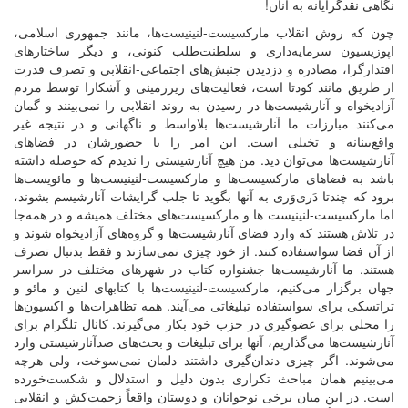
نگاهی نقدگرایانه به آنان!
چون که روش انقلاب مارکسیست-لنینیست‌ها، مانند جمهوری اسلامی،
اپوزیسیون سرمایه‌داری و سلطنت‌طلب کنونی، و دیگر ساختارهای
اقتدارگرا، مصادره و دزدیدن جنبش‌های اجتماعی-انقلابی و تصرف قدرت
از طریق مانند کودتا است، فعالیت‌های زیرزمینی و آشکارا توسط مردم
آزادیخواه و آنارشیست‌ها در رسیدن به روند انقلابی را نمی‌بینند و گمان
می‌کنند مبارزات ما آنارشیست‌ها بلاواسط و ناگهانی و در نتیجه غیر
واقع‌بینانه و تخیلی است. این امر را با حضورشان در فضاهای
آنارشیست‌ها می‌توان دید. من هیچ آنارشیستی را ندیدم که حوصله داشته
باشد به فضا‌های مارکسیست‌ها و مارکسیست-لنینیست‌ها و مائویست‌ها
برود که چندتا دَری‌وَری به آنها بگوید تا جلب گرایشات آنارشیسم بشوند،
اما مارکسیست‌-لنینیست ها و مارکسیست‌های مختلف همیشه و در همه‌جا
در تلاش هستند که وارد فضای آنارشیست‌ها و گروه‌های آزادیخواه شوند و
از آن فضا سواستفاده کنند. از خود چیزی نمی‌سازند و فقط بدنبال تصرف
هستند. ما آنارشیست‌ها جشنواره کتاب در شهرهای مختلف در سراسر
جهان برگزار می‌کنیم، مارکسیست-لنینیست‌ها با کتابهای لنین و مائو و
تراتسکی برای سواستفاده تبلیغاتی می‌آیند. همه تظاهرات‌ها و اکسیون‌ها
را محلی برای عضوگیری در حزب خود بکار می‌گیرند. کانال تلگرام برای
آنارشیست‌ها می‌گذاریم، آنها برای تبلیغات و بحث‌های ضدآنارشیستی وارد
می‌شوند. اگر چیزی دندان‌گیری داشتند دلمان نمی‌سوخت، ولی هرچه
می‌بینیم همان مباحث تکراری بدون دلیل و استدلال و شکست‌خورده
است. در این میان برخی نوجوانان و دوستان واقعاً زحمت‌کش و انقلابی