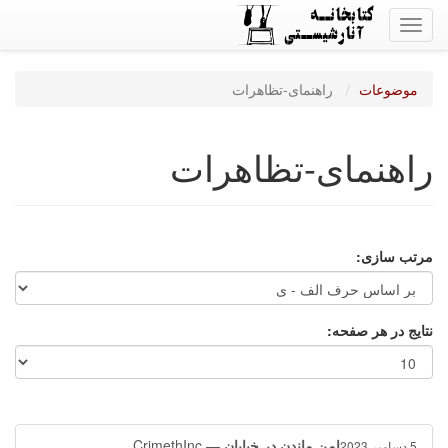
Toggle
navigation
موضوعات
راهنمای-تظاهرات
راهنمای-تظاهرات
مرتب سازی:
نتایج در هر صفحه:
امن ماندن در خیابان
— CrimethInc
5 دسامبر 2023