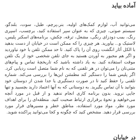
آماده بیاید
می‌توانید آب، لوازم کمک‌های اولیه، بنر،پرچم‌، طبل‌، سوت‌، بلندگو،
سیستم صوتی، چیزی که به عنوان سپر استفاده کنید، برچسب‌، اسپری
رنگ، بمب دودزای رنگی، مشعل‌، ترقه، چکش، برنامه‌های اسکنر پلیس،
لاستیک و... بیاورید. هر چیزی را که ممکن است در خیابان از دست بدهید
با الکل آثار انگشت روی آن را پاک کنید. تا حد ممکن تلفن با خود نیاوردید
و اگر هم مجبور به آوردن هستید به جای تلفن شخصی خود از یک تلفن
موقت استفاده کنید. به یاد داشته باشید که تاریخچۀ تماس و پیام‌های
متنی‌تان را می‌توان در هر تلفنی که به نام شما متصل است ردیابی کرد.
اگر پلیس شما را دستگیر کند مطمئنن این‌ها را بررسی می‌کند. شماره
تلفنی را حفظ کنید تا در صورت دستگیری یا جدا شدن از دوستان خود
بتوانید با آن تماس بگیرید. به دوستانی که به آنها اعتماد دارید بچسبید و تنها
جایی نروید. بدون برنامه‌ کاری انجام ندهید و از قبل در مورد آنچه
می‌خواهید و نحوۀ برقراری ارتباط صحبت کنید. منطقه‌ای را برای اهداف
مورد نظر، مواد مورد استفاده، مناطق خطر و مسیرهای فرار مورد
بررسی قرار دهید. مشخص کنید که چگونه و کجا می‌توانید پراکنده شوید.
در خیابان