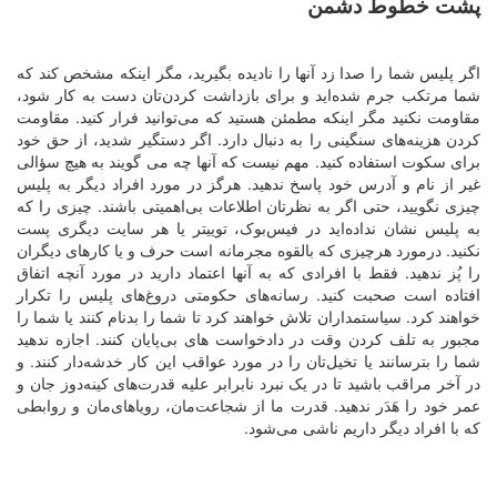
پشت خطوط دشمن
اگر پلیس شما را صدا زد آنها را نادیده بگیرید، مگر اینکه مشخص کند که
شما مرتکب جرم شده‌اید و برای بازداشت کردن‌تان دست به کار شود،
مقاومت نکنید مگر اینکه مطمئن هستید که می‌توانید فرار کنید. مقاومت
کردن هزینه‌های سنگینی را به دنبال دارد. اگر دستگیر شدید، از حق خود
برای سکوت استفاده کنید. مهم نیست که آنها چه می گویند به هیچ سؤالی
غیر از نام و آدرس خود پاسخ ندهید. هرگز در مورد افراد دیگر به پلیس
چیزی نگویید، حتی اگر به نظرتان اطلاعات بی‌اهمیتی باشند. چیزی را که
به پلیس نشان نداده‌اید در فیس‌بوک، توییتر یا هر سایت دیگری پست
نکنید. درمورد هرچیزی که بالقوه مجرمانه است حرف و یا کارهای دیگران
را پُز ندهید. فقط با افرادی که به آنها اعتماد دارید در مورد آنچه اتفاق
افتاده است صحبت کنید. رسانه‌های حکومتی دروغ‌های پلیس را تکرار
خواهند کرد. سیاستمداران تلاش خواهند کرد تا شما را بدنام کنند یا شما را
مجبور به تلف کردن وقت در دادخواست های بی‌پایان کنند. اجازه ندهید
شما را بترسانند یا تخیل‌تان را در مورد عواقب این کار خدشه‌دار کنند. و
در آخر مراقب باشید تا در یک نبرد نابرابر علیه قدرت‌های کینه‌دوز جان و
عمر خود را هَدَر ندهید. قدرت ما از شجاعت‌مان، رویاهای‌مان و روابطی
که با افراد دیگر داریم ناشی می‌شود.