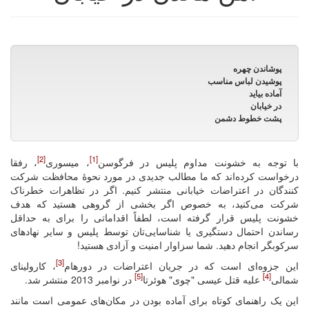
پوشاندن چهره
پوشیدن لباس مناسب
آماده بیاید
در خیابان
پشت خطوط دشمن
[2]
[1]
با توجه به خشونت مداوم پلیس در فرگوسن
، میسوری
، رفقا
درخواست کرده‌اند که ما مطالب جدیدی در مورد نحوۀ محافظت شرکت
کنندگان در اعتراضات خیابانی منتشر کنیم. اگر در تظاهرات خطرناک
شرکت می‌کنید، به خصوص اگر بخشی از گروهی هستید که هدف
خشونت پلیس قرار گرفته است، لطفاً اقداماتی را برای به حداقل
رساندن احتمال دستگیری یا شناسایی‌تان توسط پلیس و سایر نهادهای
سرکوبگر انجام دهید. شما سزاوار امنیت و آزادی هستید!
[3]
این جزوه‌ای است که در جریان اعتراضات در دورهام
، کارولینای
[5]
[4]
شمالی
علیه قتل عیسی "چوی" هوئرتا
در نوامبر 2013 منتشر شد.
این یک راهنمای کوتاه برای آماده بودن در مکان‌های عمومی است مانند