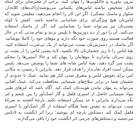
بیرون بیاورید و خالکوبی‌ها را پنهان کنید، برخی از معترضان برای اینکه
قابل تشخیص نباشند لباس‌های یکسانی می‌پوشند(ژاکت‌های کلاه‌دار،
شلوار و ماسک‌ مشکی). اگر این کار را انجام می‌دهید، مطمئن شوید که
لباس‌تان هیچ ویژگی‌ای برای شناسایی نداشته باشد. کفش یا کوله
پشتی‌تان نیز می‌تواند شما را شناسایی کند. اگر از ماسک استفاده
می‌کنید، آن را دور از دید دوربین‌ها یا پلیس بزنید و تمام مدتی که در حال
فعالیت هستید روی صورت خود نگه دارید و موهای خود را کاملا بپوشانید.
اگر ماسک در دسترس‌تان نیست می‌توانید از یک تی‌شرت استفاده کنید،
یقۀ لباس را تا زیر چشمان‌تان بالا بکشید، لایۀ پشتی لباس را از پشت بر
روی سرتان بیاندازید تا موهایتان را پنهان کند و حالا آستین‌ها را محکم
پشت سر گره دهید، بقیۀ لباس شانه های شما را پوشش می‌دهد. پلیس
ممکن است افراد نقاب‌دار را هدف قرار دهد، بنابراین تا رسیدن به مکانی
امن برای تعویض لباس و متفرق شدن کنار هم بمانید. عینک تا حدودی از
چشمان شما در برابر سلاح‌های شیمیایی محافظت می‌کند. عینک آفتابی
می‌تواند به پنهان ماندن هویت‌تان کمک کند. آگاه باشد که لنزهای طبی
مواد شیمیایی حاصل از اسپری فلفل و گاز اشک‌آور را بین چشم و لنز
نگه‌ می‌دارند بنابراین تا حد ممکن استفاده نکنید. پارچۀ آغشته به سرکۀ
سیب می‌تواند به تنفس شما هنگام استفاده از گاز اشک‌آور یا اسپری
فلفل کمک کند. دستکش پارچه ای بپوشید؛ زیرا اثر انگشت به لاتکس
می‌چسبد و دستکش‌های چرمی اثر انگشت خود را باقی می‌گذارند.