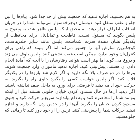
به هم بچسبید. اجازه ندهید که جمعیت بیش از حد جدا شود. پیام‌ها را بین
جلو و عقب منتقل کنید. دوستان دوچرخه‌سوار می‌توانند شما را در جریان
اتفاقات اطراف قرار دهند. به محض اینکه پلیس ظاهر شد، به وضوح به
پلیس بگویید که مسئول نیست. قاطعیت و تمایل‌تان برای محافظت از
یکدیگر نشان دهندۀ قدرت شماست. پلیس مانند سایر قلدرهاست،
کوچکترین سازش آنها را جسور می‌کند اما اگر ببینند که راهی برای
کنترل‌تان وجود ندارد، ممکن است عقب نشینی کنند. پلیس بلوف می زند
و دروغ می گوید اما بهتر است بتوانید رفتارشان را با آنچه که آمادۀ انجام
دادن آن هستند، پیش‌بینی کنید. اجازه ندهید ماموران وارد جمعیت شوند.
بنرها را در دو طرف بالا نگه دارید و اگر لازم شد بازوها را در یکدیگر
قلاب کنید. اگر پلیس خواست کسی را بگیرد جلوی راه را بگیرید. به
حرکت خود ادامه دهید تا فرصتی برای ورود به داخل صف نداشته باشند.
اگر دیدید آن‌ها در حال مسدود کردن خیابان جلویی هستند قبل از اینکه
بتوانند شما را محاصره کنند و به دام بیاندازند سریع‌تر حرکت کنید و جلوی
مسدود کردن خیابان را بگیرید. آن‌ها را در حدس زدن نگه دارید و اجازه
ندهید حرکات شما را پیش‌بینی کنند. ترس را از خود دور کنید تا زمانی که
جلو هستید.